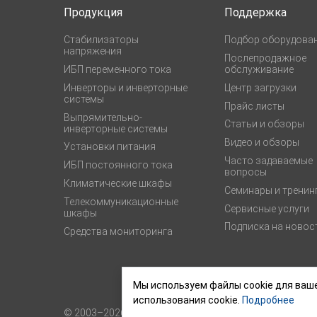
Продукция
Поддержка
Стабилизаторы
Подбор оборудова
напряжения
Послепродажное
ИБП переменного тока
обслуживание
Инверторы и инверторные
Центр загрузки
системы
Прайс листы
Выпрямительно-
Статьи и обзоры
инверторные системы
Видео и обзоры
Установки питания
Часто задаваемые
ИБП постоянного тока
вопросы
Климатические шкафы
Семинары и тренин
Телекоммуникационные
Сервисные услуги
шкафы
Подписка на новос
Средства мониторинга
Мы используем файлы cookie для ваше
использования cookie.
Подробнее
© 2003–2026,
ГК «ШТИЛЬ»
Карта сайта
Пользовательское 