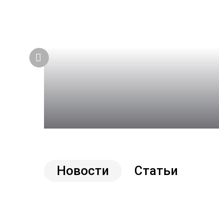
Подарок за отзыв во ВКонта
Акция для всех владельцев техники «Штиль» и
Новости
Статьи