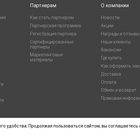
Партнерам
О компании
ния
Как стать партнером
Новости
Партнерская программа
Акции
Регистрация партнера
Награды и отзывы
Сертифицированные
Наши клиенты
партнеры
Вакансии
Маркетинговые
Где купить
материалы
Как оформить зак
Доставка
Оплата
ги
Обмен и возврат
Правовая информ
ти
го удобства. Продолжая пользоваться сайтом, вы соглашаетесь 
соглашение
Политика конфиденциальности
Согласие на обработку персональны