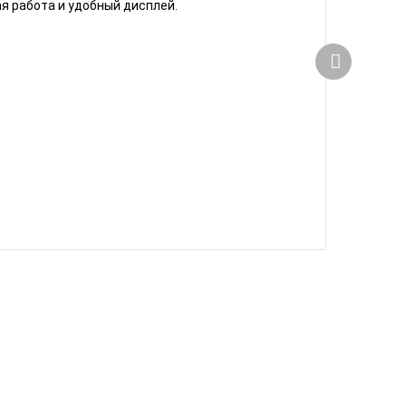
я работа и удобный дисплей.
Комп
В на
129