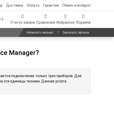
ор
Доставка
Оплата
Гарантия
Обмен и возврат
00
Статус заказа
Сравнения
Избранное
Корзина
Написать письмо
Заказать звонок
ice Manager?
кается подключение только трех приборов. Для
а эти единицы техники. Данная услуга