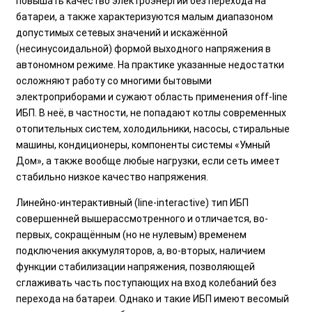
повышать качество электроэнергии без перехода на
батареи, а также характеризуются малым диапазоном
допустимых сетевых значений и искажённой
(несинусоидальной) формой выходного напряжения в
автономном режиме. На практике указанные недостатки
осложняют работу со многими бытовыми
электроприборами и сужают область применения off-line
ИБП. В неё, в частности, не попадают котлы современных
отопительных систем, холодильники, насосы, стиральные
машины, кондиционеры, компоненты системы «Умный
Дом», а также вообще любые нагрузки, если сеть имеет
стабильно низкое качество напряжения.
Линейно-интерактивный (line-interactive) тип ИБП
совершенней вышерассмотренного и отличается, во-
первых, сокращённым (но не нулевым) временем
подключения аккумуляторов, а, во-вторых, наличием
функции стабилизации напряжения, позволяющей
сглаживать часть поступающих на вход колебаний без
перехода на батареи. Однако и такие ИБП имеют весомый