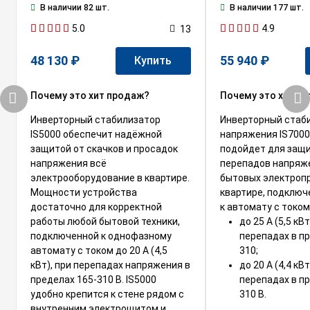
В наличии 82 шт.
В наличии 177 шт.
5.0
4.9
13
48 130 ₽
55 940 ₽
Купить
Почему это хит продаж?
Почему это хит п
Инверторный стабилизатор
Инверторный стаб
IS5000 обеспечит надёжной
напряжения IS7000
защитой от скачков и просадок
подойдет для защ
напряжения всё
перепадов напряж
электрооборудование в квартире.
бытовых электроп
Мощности устройства
квартире, подключ
достаточно для корректной
к автомату с током
работы любой бытовой техники,
до 25 А (5,5 кВ
подключенной к однофазному
перепадах в пр
автомату с током до 20 А (4,5
310;
кВт), при перепадах напряжения в
до 20 А (4,4 кВ
пределах 165-310 В. IS5000
перепадах в пр
удобно крепится к стене рядом с
310 В.
внутренним электрощитом и