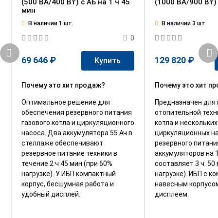
(500 ВА/400 Вт) c АБ на 1 ч 45
(1000 ВА/900 Вт) 
мин
В наличии 1 шт.
В наличии 3 шт.
0
69 646 ₽
129 820 ₽
Купить
Почему это хит продаж?
Почему это хит п
Оптимальное решение для
Предназначен для 
обеспечения резервного питания
отопительной техн
газового котла и циркуляционного
котла и нескольких
насоса. Два аккумулятора 55 Ач в
циркуляционных на
стеллаже обеспечивают
резервного питани
резервное питание техники в
аккумуляторов на 
течение 2 ч 45 мин (при 60%
составляет 3 ч. 50
нагрузке). У ИБП компактный
нагрузке). ИБП с к
корпус, бесшумная работа и
навесным корпусо
удобный дисплей.
дисплеем.