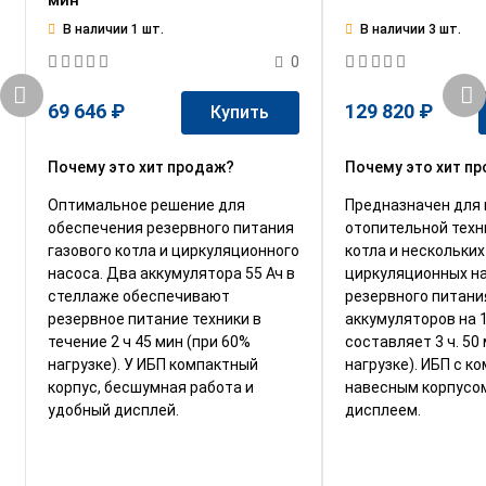
В наличии 1 шт.
В наличии 3 шт.
0
69 646 ₽
129 820 ₽
Купить
Почему это хит продаж?
Почему это хит п
Оптимальное решение для
Предназначен для 
обеспечения резервного питания
отопительной техн
газового котла и циркуляционного
котла и нескольких
насоса. Два аккумулятора 55 Ач в
циркуляционных на
стеллаже обеспечивают
резервного питани
резервное питание техники в
аккумуляторов на 
течение 2 ч 45 мин (при 60%
составляет 3 ч. 50
нагрузке). У ИБП компактный
нагрузке). ИБП с к
корпус, бесшумная работа и
навесным корпусо
удобный дисплей.
дисплеем.