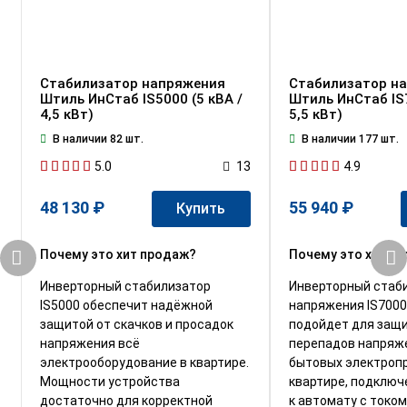
Стабилизатор напряжения
Стабилизатор н
Штиль ИнСтаб IS5000 (5 кВА /
Штиль ИнСтаб IS7
4,5 кВт)
5,5 кВт)
В наличии 82 шт.
В наличии 177 шт.
5.0
4.9
13
48 130 ₽
55 940 ₽
Купить
Почему это хит продаж?
Почему это хит п
Инверторный стабилизатор
Инверторный стаб
IS5000 обеспечит надёжной
напряжения IS7000
защитой от скачков и просадок
подойдет для защ
напряжения всё
перепадов напряж
электрооборудование в квартире.
бытовых электроп
Мощности устройства
квартире, подключ
достаточно для корректной
к автомату с током