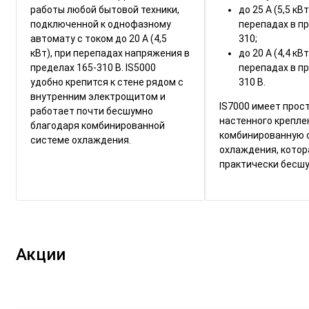
работы любой бытовой техники,
до 25 А (5,5 кВ
подключенной к однофазному
перепадах в пр
автомату с током до 20 А (4,5
310;
кВт), при перепадах напряжения в
до 20 А (4,4 кВ
пределах 165-310 В. IS5000
перепадах в пр
удобно крепится к стене рядом с
310 В.
внутренним электрощитом и
IS7000 имеет прос
работает почти бесшумно
настенного крепле
благодаря комбинированной
комбинированную 
системе охлаждения.
охлаждения, котор
практически бесшу
Акции