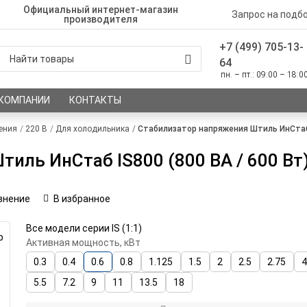
Официальный интернет-магазин
Запрос на подб
производителя
+7 (499) 705-13-
64
пн. – пт.: 09:00 – 18:0
 КОМПАНИИ
КОНТАКТЫ
ения
220 В
Для холодильника
Стабилизатор напряжения Штиль ИнСтаб I
иль ИнСтаб IS800 (800 ВА / 600 Вт
внение
В избранное
Все модели серии IS (1:1)
р
Активная мощность, кВт
0.3
0.4
0.6
0.8
1.125
1.5
2
2.5
2.75
4
5.5
7.2
9
11
13.5
18