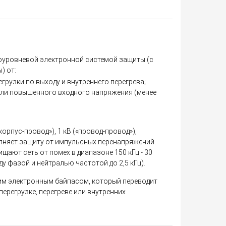
оуровневой электронной системой защиты (c
) от:
грузки по выходу и внутреннего перегрева;
или повышенного входного напряжения (менее
корпус-провод»), 1 кВ («провод-провод»),
лняет защиту от импульсных перенапряжений.
щают сеть от помех в диапазоне 150 кГц - 30
ду фазой и нейтралью частотой до 2,5 кГц).
им электронным байпасом, который переводит
перегрузке, перегреве или внутренних