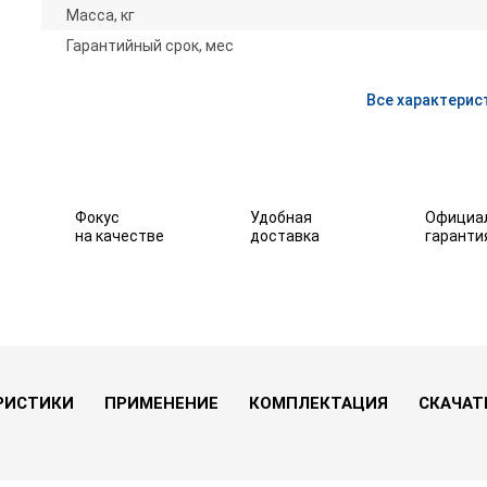
Масса, кг
Гарантийный срок, мес
Все характерис
Фокус
Удобная
Официа
на качестве
доставка
гаранти
00 (800 ВА / 600 Вт)
е
В избранное
РИСТИКИ
ПРИМЕНЕНИЕ
КОМПЛЕКТАЦИЯ
СКАЧАТ