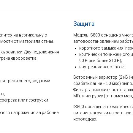
Защита
епится на вертикальную
Модель IS800 оснащена мног
мости от материала стены.
автовосстановлением работы
короткого замыкания, пере
 евровилки. Для подключения
критически пониженного 
трена евророзетка.
90 В или более 310 В);
внутренних неполадок.
Встроенный варистор (2 кВ («
тся тремя светодиодными
срабатывание – 50 мкс) выпо
Фильтры высоких частот защи
ты;
МГц и нагрузку (от помех меж
перегрева или перегрузки
IS800 оснащен автоматическ
тевого напряжения за рабочие
питание нагрузки на сеть при 
неполадках.