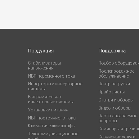
Продукция
Поддержка
Стабилизаторы
Подбор оборудова
напряжения
Послепродажное
ИБП переменного тока
обслуживание
Инверторы и инверторные
Центр загрузки
системы
Прайс листы
Выпрямительно-
Статьи и обзоры
инверторные системы
Видео и обзоры
Установки питания
Часто задаваемые
ИБП постоянного тока
вопросы
Климатические шкафы
Семинары и тренин
Телекоммуникационные
Сервисные услуги
шкафы