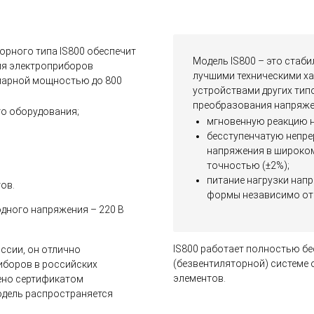
рного типа IS800 обеспечит
Модель IS800 – это стаб
ия электроприборов
лучшими техническими ха
марной мощностью до 800
устройствами других тип
преобразования напряже
го оборудования;
мгновенную реакцию на
бесступенчатую непр
напряжения в широком
точностью (±2%);
питание нагрузки нап
ов.
формы независимо от 
дного напряжения – 220 В
IS800 работает полностью б
ссии, он отлично
(безвентиляторной) системе 
иборов в российских
элементов.
дено сертификатом
одель распространяется