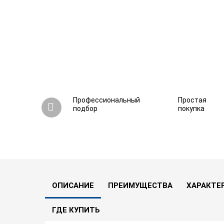
Профессиональный
Простая
подбор
покупка
Стабилизатор напряжения Штиль ИнСтаб IS8
5.0
7
17 вопросов
В сравнени
ОПИСАНИЕ
ПРЕИМУЩЕСТВА
ХАРАКТЕ
ГДЕ КУПИТЬ