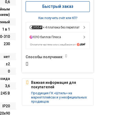
0,6
Быстрый заказ
ойным
нием)
Как получить счёт или КП?
енный
1 в 1
0-310
230
нет
Способы получения:
±2
0
соида
Важная информация для
3,6
покупателей
Продукция ГК «Штиль» на
-245 В
маркетплейсах и у неофициальных
продавцов
IP20
20х90