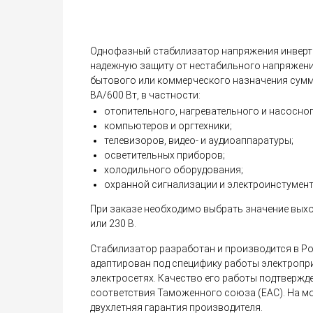
Однофазный стабилизатор напряжения инверто
надежную защиту от нестабильного напряжен
бытового или коммерческого назначения сум
ВА/600 Вт, в частности:
отопительного, нагревательного и насосно
компьютеров и оргтехники;
телевизоров, видео- и аудиоаппаратуры;
осветительных приборов;
холодильного оборудования;
охранной сигнализации и электроинстумент
При заказе необходимо выбрать значение выхо
или 230 В.
Стабилизатор разработан и производится в Ро
адаптирован под специфику работы электропр
электросетях. Качество его работы подтверж
соответствия Таможенного союза (EAC). На м
двухлетняя гарантия производителя.