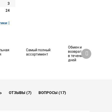
3
24
тики
Обмен и
льная
Самый полный
возврат
я
ассортимент
в течение 7
дней
12 620 ₽
Купить
Ь
ОТЗЫВЫ (7)
ВОПРОСЫ (17)